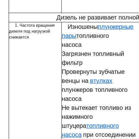
Дизель не развивает полно
1. Частота вращения
Изношены
плунжерные
дизеля под нагрузкой
пары
топливного
снижается
насоса
Загрязнен топливный
фильтр
Провернуты зубчатые
венцы на
втулках
плунжеров топливного
насоса
Не вытекает топливо из
нажимного
штуцера
топливного
насоса
при отсоединении