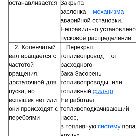
останавливается
Закрыта
заслонка
механизма
аварийной остановки.
Неправильно установлено
пусковое распределение
2. Коленчатый
Перекрыт
вал вращается с
топливопровод от
частотой
расходного
вращения,
бака Засорены
достаточной для
топливопроводы или
пуска, но
топливный
фильтр
вспышек нет или
Не работает
они происходят с
топливоподкачнвающий
перебоями
насос,
в топливную
систему
попа
воздух