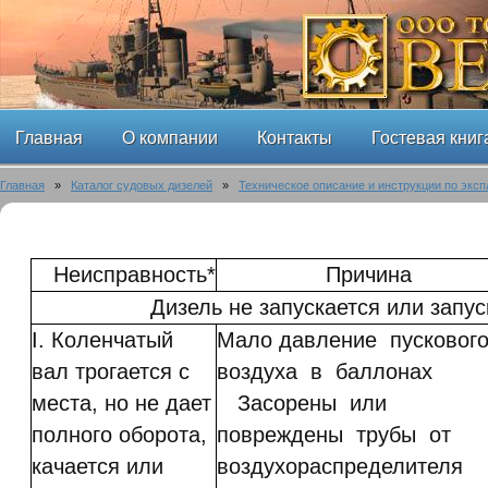
Главная
О компании
Контакты
Гостевая книг
Главная
»
Каталог судовых дизелей
»
Техническое описание и инструкции по эксп
Неисправность*
Причина
Дизель не запускается или запус
I. Коленчатый
Мало давление пусковог
вал трогается с
воздуха в баллонах
места, но не дает
Засорены или
полного оборота,
повреждены трубы от
качается или
воздухораспределителя