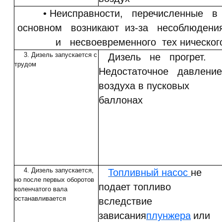
• Неисправности, перечисленные 
основном возникают из-за несоблюдени
и несвоевременного тех ническог
3. Дизель запускается с
Дизель не прогрет.
трудом
Недостаточное давление
воздуха в пусковых
баллонах
4. Дизель запускается,
Топливный насос
не
но после первых оборотов
подает топливо
коленчатого вала
останавливается
вследствие
зависания
плунжера
или