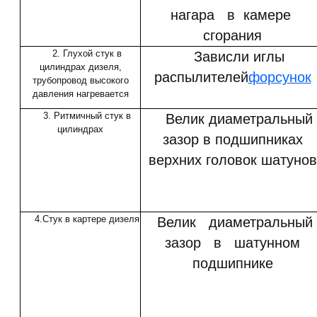
нагара в камере
сгорания
2. Глухой стук в
Зависли иглы
цилиндрах дизеля,
распылителей
форсунок
трубопровод высокого
давления нагревается
3. Ритмичный стук в
Велик диаметральный
цилиндрах
зазор в подшипниках
верхних головок шатунов
4.Стук в картере дизеля
Велик диаметральны
зазор в шатунном
подшипнике